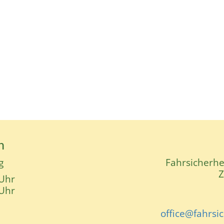
n
g
Fahrsicherh
Z
 Uhr
 Uhr
office@fahrsi