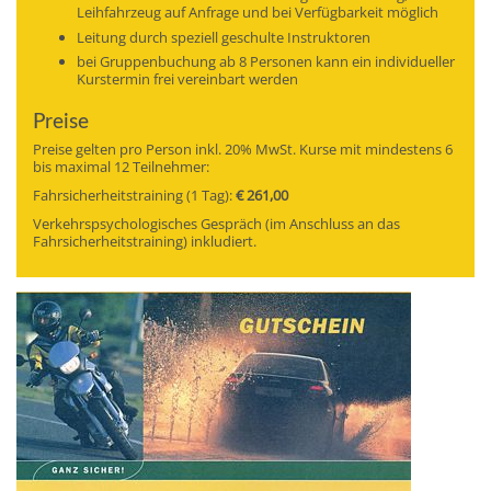
Leihfahrzeug auf Anfrage und bei Verfügbarkeit möglich
Leitung durch speziell geschulte Instruktoren
bei Gruppenbuchung ab 8 Personen kann ein individueller
Kurstermin frei vereinbart werden
Preise
Preise gelten pro Person inkl. 20% MwSt. Kurse mit mindestens 6
bis maximal 12 Teilnehmer:
Fahrsicherheitstraining (1 Tag):
€ 261,00
Verkehrspsychologisches Gespräch (im Anschluss an das
Fahrsicherheitstraining) inkludiert.